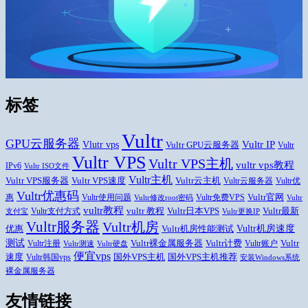
标签
Vultr
GPU云服务器
Vlutr vps
Vultr IP
Vultr GPU云服务器
Vultr
Vultr VPS
Vultr VPS主机
vultr vps教程
IPv6
Vultr ISO文件
Vultr主机
Vultr VPS速度
Vultr云主机
Vultr VPS服务器
Vultr云服务器
Vultr优
Vultr优惠码
Vultr官网
惠
Vultr使用问题
Vultr免费VPS
Vultr修改root密码
Vultr
vultr教程
Vultr日本VPS
Vultr最新
vultr 教程
Vultr支付方式
支付宝
Vultr更换IP
Vultr服务器
Vultr机房
Vultr机房速度
优惠
Vultr机房性能测试
测试
Vultr
Vultr裸金属服务器
Vultr计费
Vultr注册
Vultr账户
Vultr测速
Vultr硬盘
便宜vps
速度
国外VPS主机推荐
国外VPS主机
Vultr韩国vps
安装Windows系统
裸金属服务器
友情链接