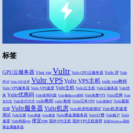
标签
Vultr
GPU云服务器
Vlutr vps
Vultr IP
Vultr GPU云服务器
Vultr
Vultr VPS
Vultr VPS主机
vultr vps教程
IPv6
Vultr ISO文件
Vultr主机
Vultr VPS速度
Vultr云主机
Vultr VPS服务器
Vultr云服务器
Vultr优
Vultr优惠码
Vultr官网
惠
Vultr使用问题
Vultr免费VPS
Vultr修改root密码
Vultr
vultr教程
Vultr日本VPS
Vultr最新
vultr 教程
Vultr支付方式
支付宝
Vultr更换IP
Vultr服务器
Vultr机房
Vultr机房速度
优惠
Vultr机房性能测试
测试
Vultr
Vultr裸金属服务器
Vultr计费
Vultr注册
Vultr账户
Vultr测速
Vultr硬盘
便宜vps
速度
国外VPS主机推荐
国外VPS主机
Vultr韩国vps
安装Windows系统
裸金属服务器