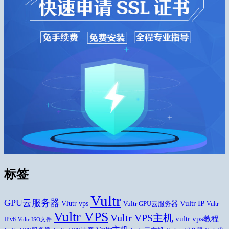
标签
Vultr
GPU云服务器
Vlutr vps
Vultr IP
Vultr GPU云服务器
Vultr
Vultr VPS
Vultr VPS主机
vultr vps教程
IPv6
Vultr ISO文件