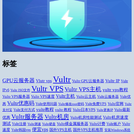
标签
Vultr
GPU云服务器
Vlutr vps
Vultr IP
Vultr GPU云服务器
Vultr
Vultr VPS
Vultr VPS主机
vultr vps教程
IPv6
Vultr ISO文件
Vultr主机
Vultr VPS速度
Vultr云主机
Vultr VPS服务器
Vultr云服务器
Vultr优
Vultr优惠码
Vultr官网
惠
Vultr使用问题
Vultr免费VPS
Vultr修改root密码
Vultr
vultr教程
Vultr日本VPS
Vultr最新
vultr 教程
Vultr支付方式
支付宝
Vultr更换IP
Vultr服务器
Vultr机房
Vultr机房速度
优惠
Vultr机房性能测试
测试
Vultr
Vultr裸金属服务器
Vultr计费
Vultr注册
Vultr账户
Vultr测速
Vultr硬盘
便宜vps
速度
国外VPS主机推荐
国外VPS主机
Vultr韩国vps
安装Windows系统