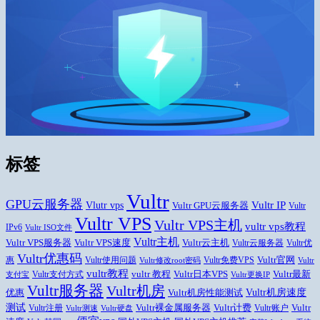
标签
Vultr
GPU云服务器
Vlutr vps
Vultr IP
Vultr GPU云服务器
Vultr
Vultr VPS
Vultr VPS主机
vultr vps教程
IPv6
Vultr ISO文件
Vultr主机
Vultr VPS速度
Vultr云主机
Vultr VPS服务器
Vultr云服务器
Vultr优
Vultr优惠码
Vultr官网
惠
Vultr使用问题
Vultr免费VPS
Vultr修改root密码
Vultr
vultr教程
Vultr日本VPS
Vultr最新
vultr 教程
Vultr支付方式
支付宝
Vultr更换IP
Vultr服务器
Vultr机房
Vultr机房速度
优惠
Vultr机房性能测试
测试
Vultr
Vultr裸金属服务器
Vultr计费
Vultr注册
Vultr账户
Vultr测速
Vultr硬盘