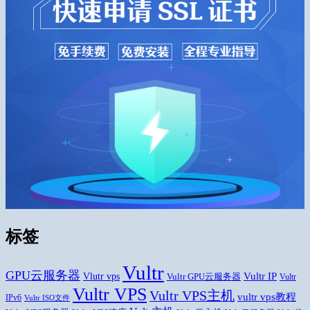
标签
Vultr
GPU云服务器
Vlutr vps
Vultr IP
Vultr GPU云服务器
Vultr
Vultr VPS
Vultr VPS主机
vultr vps教程
IPv6
Vultr ISO文件