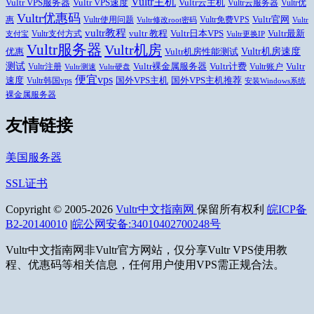
Vultr主机
Vultr VPS速度
Vultr云主机
Vultr VPS服务器
Vultr云服务器
Vultr优
Vultr优惠码
Vultr官网
惠
Vultr使用问题
Vultr免费VPS
Vultr修改root密码
Vultr
vultr教程
Vultr日本VPS
Vultr最新
vultr 教程
Vultr支付方式
支付宝
Vultr更换IP
Vultr服务器
Vultr机房
Vultr机房速度
优惠
Vultr机房性能测试
测试
Vultr
Vultr裸金属服务器
Vultr计费
Vultr注册
Vultr账户
Vultr测速
Vultr硬盘
便宜vps
速度
国外VPS主机推荐
国外VPS主机
Vultr韩国vps
安装Windows系统
裸金属服务器
友情链接
美国服务器
SSL证书
Copyright © 2005-2026
Vultr中文指南网
保留所有权利
皖ICP备
B2-20140010
|
皖公网安备:34010402700248号
Vultr中文指南网非Vultr官方网站，仅分享Vultr VPS使用教
程、优惠码等相关信息，任何用户使用VPS需正规合法。