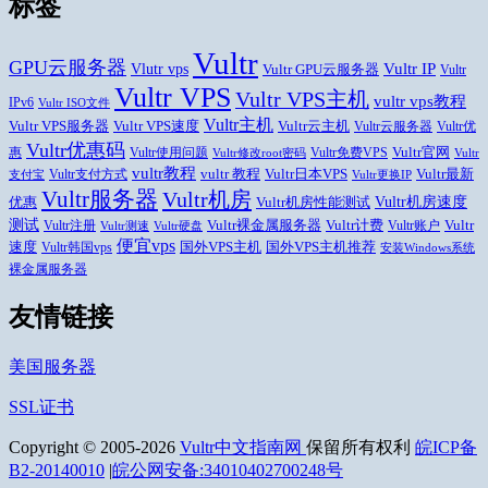
标签
Vultr
GPU云服务器
Vlutr vps
Vultr IP
Vultr GPU云服务器
Vultr
Vultr VPS
Vultr VPS主机
vultr vps教程
IPv6
Vultr ISO文件
Vultr主机
Vultr VPS速度
Vultr云主机
Vultr VPS服务器
Vultr云服务器
Vultr优
Vultr优惠码
Vultr官网
惠
Vultr使用问题
Vultr免费VPS
Vultr修改root密码
Vultr
vultr教程
Vultr日本VPS
Vultr最新
vultr 教程
Vultr支付方式
支付宝
Vultr更换IP
Vultr服务器
Vultr机房
Vultr机房速度
优惠
Vultr机房性能测试
测试
Vultr
Vultr裸金属服务器
Vultr计费
Vultr注册
Vultr账户
Vultr测速
Vultr硬盘
便宜vps
速度
国外VPS主机推荐
国外VPS主机
Vultr韩国vps
安装Windows系统
裸金属服务器
友情链接
美国服务器
SSL证书
Copyright © 2005-2026
Vultr中文指南网
保留所有权利
皖ICP备
B2-20140010
|
皖公网安备:34010402700248号